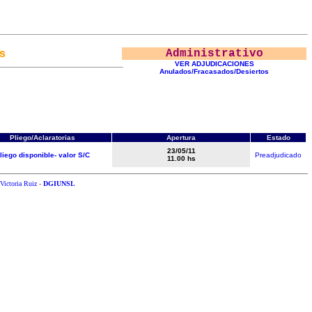
s
Administrativo
VER ADJUDICACIONES
Anulados/Fracasados/Desiertos
Pliego/Aclaratorias
Apertura
Estado
23/05/11
liego disponible- valor S/C
Preadjudicado
11.00 hs
Victoria Ruiz
-
DGIUNSL