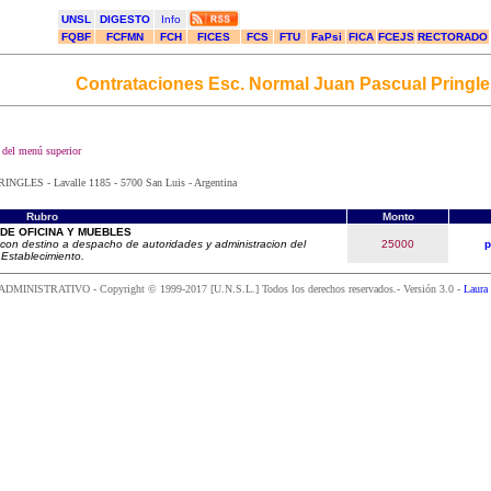
UNSL
DIGESTO
Info
FQBF
FCFMN
FCH
FICES
FCS
FTU
FaPsi
FICA
FCEJS
RECTORADO
Contrataciones Esc. Normal Juan Pascual Pringle
k del menú superior
LES - Lavalle 1185 - 5700 San Luis - Argentina
Rubro
Monto
DE OFICINA Y MUEBLES
 con destino a despacho de autoridades y administracion del
25000
p
Establecimiento.
NISTRATIVO - Copyright © 1999-2017 [U.N.S.L.] Todos los derechos reservados.- Versión 3.0 -
Laura 