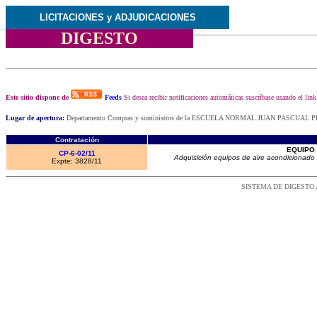
LICITACIONES y ADJUDICACIONES
DIGESTO
Este sitio dispone de
Feeds
Si desea recibir notificaciones automáticas suscríbase usando el lin
Lugar de apertura:
Departamento Compras y suministros de la ESCUELA NORMAL JUAN PASCUAL PRING
Contratación
EQUIPO 
CP-6-02/11
Adquisición equipos de aire acondicionado
Expte: 3828/11
SISTEMA DE DIGESTO ADMI